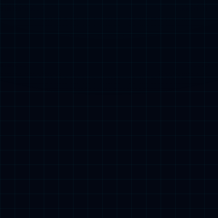
电话：
0531-83126666
 / 
7777
 / 
8888
 / 
9999
药物警戒客服热线：400-127-7799
传真：0531-83126688 / 9688
地址：山东省济南市高新区旅游路8888号
邮箱：
wangzhan@pgyhc.com
页面版权:galaxy银河集团制药鲁ICP备06006222号《互联网药品信
息服务资格证书》编号: ( 鲁) -非经营性-2018-0122营业执照信息公
示
济南
济南