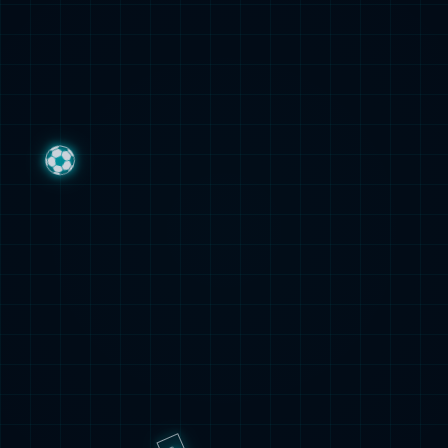
持
续
奋斗者之光
galaxy银河集
发
团初雪
展
企
业
文
化
加
入
我
们
电
雨后galaxy银
春天来了
子
河集团
采
购