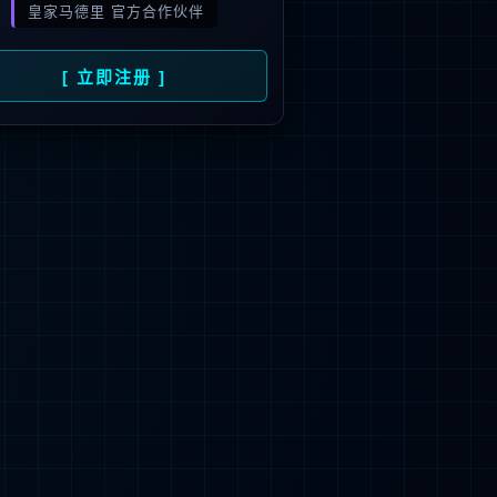
无疆
理以及优质的产品，使得公司产品远销国际市
远销欧洲、北美、日本、澳大利亚、南非、南
fizer、Novartis、Teva、Sandoz、Mylan
的合作关系。优质的产品、高效的管理以及良好
更为广阔的国际市场。
团制药出口额连续多年高速攀升。从“引进来”到“走出
药的国际化步伐扎实有力。未来，galaxy银河集团制
最高端迈进，立志成为有全球影响力的世界级制
驾护航”中发挥更大作用。