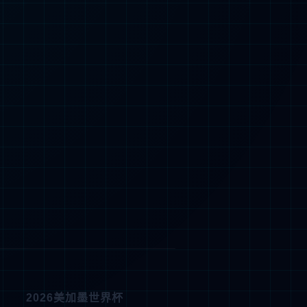
电话：
0531-83126666
 / 
7777
 / 
8888
 / 
9999
药物警戒客服热线：400-127-7799
传真：0531-83126688 / 9688
地址：山东省济南市高新区旅游路8888号
邮箱：
wangzhan@pgyhc.com
济南