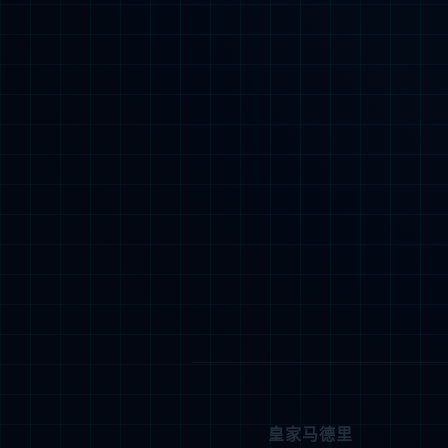
页面版权:galaxy银河集团制药鲁ICP备06006222号《互联网药品信
业执照信息公示