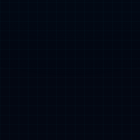
电话：
0531-83126666
 / 
7777
 / 
8888
 / 
9999
药物警戒客服热线：400-127-7799
传真：0531-83126688 / 9688
地址：山东省济南市高新区旅游路8888号
邮箱：
wangzhan@pgyhc.com
页面版权:galaxy银河集团制药鲁ICP备06006222号《互联网药品信
息服务资格证书》编号: ( 鲁) -非经营性-2018-0122营业执照信息公
示