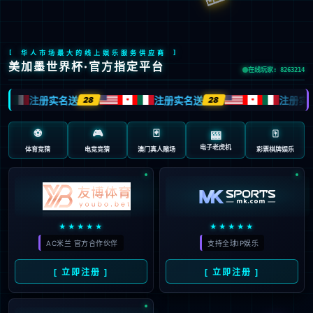
网
站
产品中心
首
页
关
于
眼科用药
我
们
点击查询
创
新
与
国
际
化